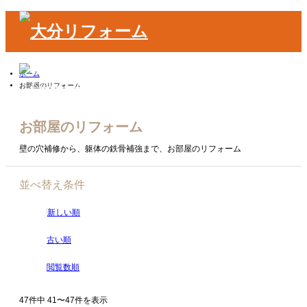
ホーム
お部屋のリフォーム
お部屋のリフォーム
m
壁の穴補修から、躯体の鉄骨補強まで、お部屋のリフォーム
並べ替え条件
新しい順
古い順
閲覧数順
47件中 41〜47件を表示