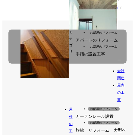


カ
お部屋のリフォーム
テ
アパートのリフォーム
ゴ
お部屋のリフォーム
リ
手摺の設置工事
ー
会社
関連
屋内
の工
事
屋
お部屋のリフォーム
カーテンレール設置
外
お部屋のリフォーム
の
旅館 リフォーム 大型ベ
工