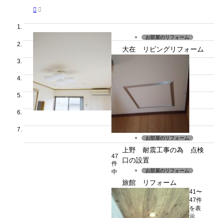


お部屋のリフォーム
大在 リビングリフォーム
お部屋のリフォーム
上野 耐震工事の為 点検
47
口の設置
件
お部屋のリフォーム
中
旅館 リフォーム
41〜
47件
を表
示