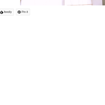
feedly
Pin it