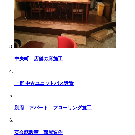
中央町 店舗の床施工
上野 中古ユニットバス設置
別府 アパート フローリング施工
英会話教室 部屋造作