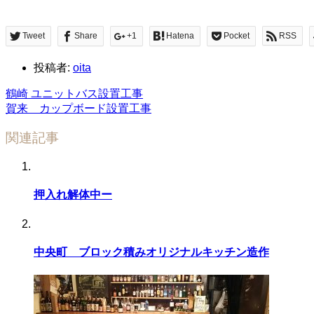
Tweet
Share
+1
Hatena
Pocket
RSS
投稿者:
oita
鶴崎 ユニットバス設置工事
賀来 カップボード設置工事
関連記事
押入れ解体中ー
中央町 ブロック積みオリジナルキッチン造作