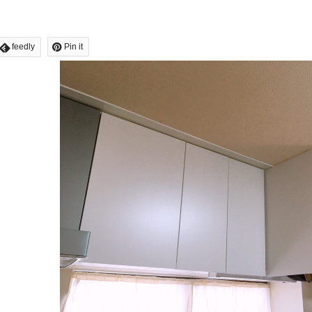
feedly
Pin it