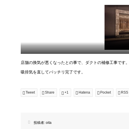
DSC_1037
店舗の換気が悪くなったとの事で、ダクトの補修工事です
吸排気を直してバッチリ完了です。
Tweet
Share
+1
Hatena
Pocket
RSS
投稿者:
oita