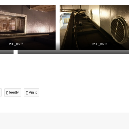
DSC_0682
DSC_0683
DSC_0689
。
feedly
Pin it